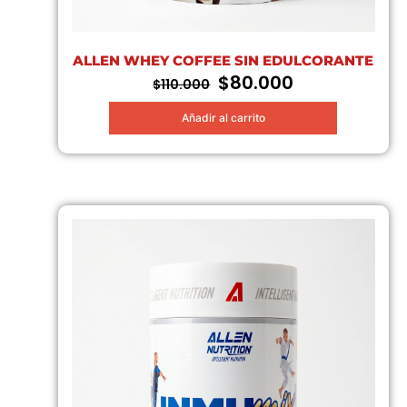
ALLEN WHEY COFFEE SIN EDULCORANTE
$
80.000
El
El
$
110.000
precio
precio
Añadir al carrito
original
actual
era:
es:
$110.000.
$80.000.