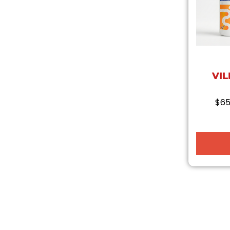
VIL
$
65