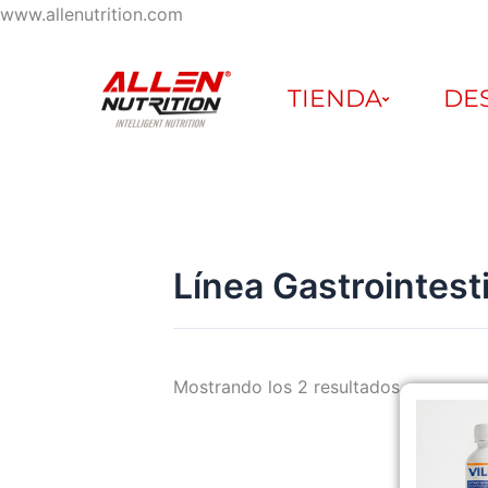
Ir
www.allenutrition.com
al
Ordenado
contenido
por
TIENDA
DE
los
últimos
Línea Gastrointest
Mostrando los 2 resultados