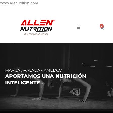
Ir
www.allenutrition.com
al
contenido
0
Carrit
MARCA AVALADA - AMEDCO
APORTAMOS UNA NUTRICIÓN
INTELIGENTE .