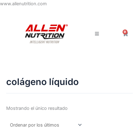
Ir
www.allenutrition.com
al
contenido
0
Carrit
colágeno líquido
Mostrando el único resultado