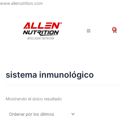
Ir
www.allenutrition.com
al
contenido
0
Carrit
sistema inmunológico
Mostrando el único resultado