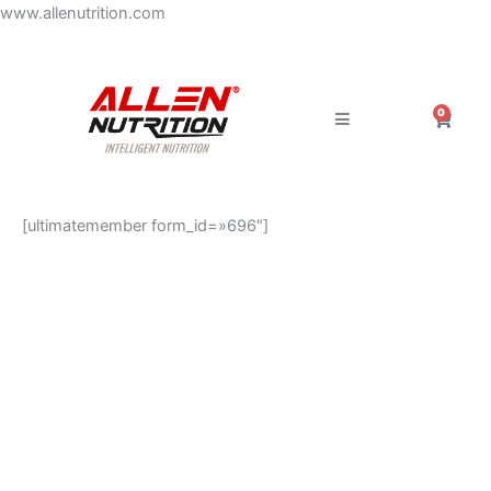
Ir
www.allenutrition.com
al
contenido
0
Carrit
[ultimatemember form_id=»696″]